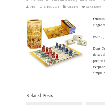
Ludo
13 mars 2018
Actualités
No Comment
Onita
Nagahar
Pour 2 j
Dans
O
de ses d
prenez l
l’espace
simple e
Related Posts