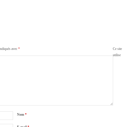
indiqués avec
*
Ce site
utilise
Nom
*
E-mail
*