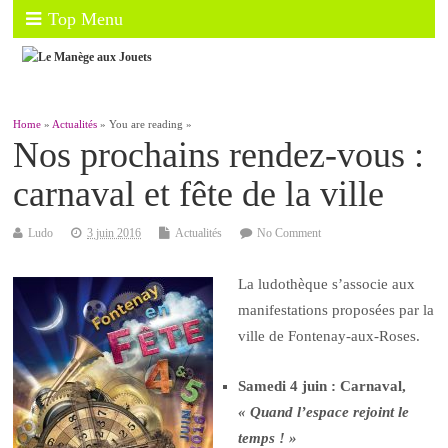
Top Menu
Home
»
Actualités
» You are reading »
Nos prochains rendez-vous :
carnaval et fête de la ville
Ludo
3 juin 2016
Actualités
No Comment
La ludothèque
s’associe aux
manifestations proposées par la
ville de Fontenay-aux-Roses.
Samedi 4 juin : Carnaval,
« Quand l’espace rejoint le
temps ! »